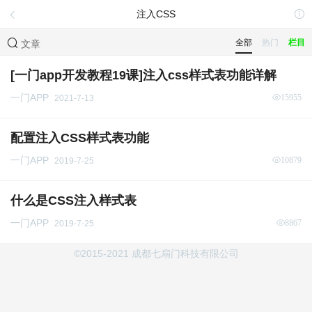
注入CSS
全部
热门
栏目
文章
[一门app开发教程19课]注入css样式表功能详解
一门APP
15955
2021-7-13
配置注入CSS样式表功能
一门APP
10879
2019-7-25
什么是CSS注入样式表
一门APP
8867
2019-7-25
©2015-2021 成都七扇门科技有限公司