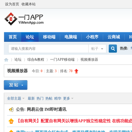
设为首页
收藏本站
首页
论坛
移动端
电脑端
小程序
云商城
热搜:
帖子
搜
论坛
综合&教程
一门APP移动端
视频播放器
视频播放器
今日:
0
|
主题:
3
|
排名:
70
索
一
»
›
›
›
全部主题
最新
热门
热帖
精华
更多
公告:
网易云信 IM即时通讯
【自有网关】配置自有网关以增强APP独立性稳定性 在线功能