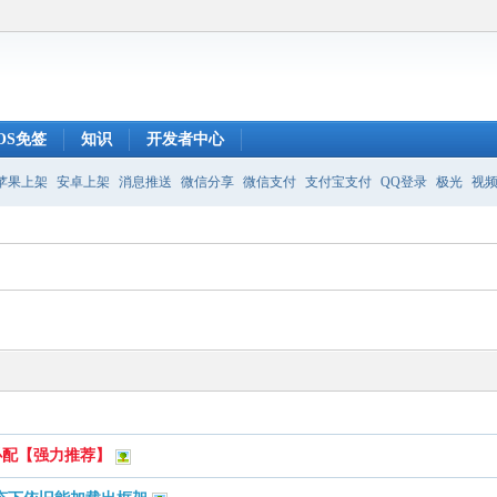
IOS免签
知识
开发者中心
苹果上架
安卓上架
消息推送
微信分享
微信支付
支付宝支付
QQ登录
极光
视
必配【强力推荐】