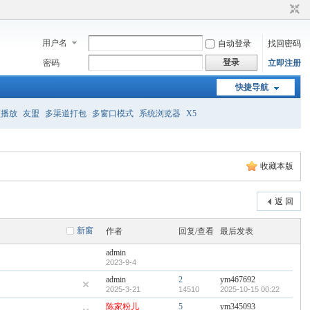
用户名
自动登录
找回密码
登录
密码
立即注册
快捷导航
频播放
友盟
多渠道打包
多窗口模式
系统浏览器
X5
收藏本版
返 回
新窗
作者
回复/查看
最后发表
admin
2023-9-4
admin
2
ym467692
2025-3-21
14510
2025-10-15 00:22
陈家粉儿
5
ym345093