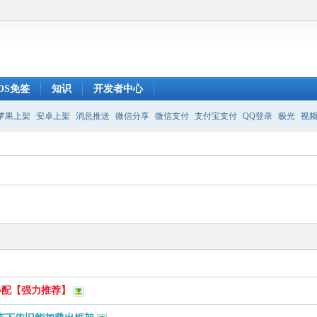
IOS免签
知识
开发者中心
苹果上架
安卓上架
消息推送
微信分享
微信支付
支付宝支付
QQ登录
极光
视
必配【强力推荐】