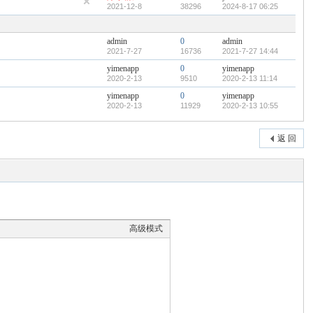
2021-12-8
38296
2024-8-17 06:25
admin
0
admin
2021-7-27
16736
2021-7-27 14:44
yimenapp
0
yimenapp
2020-2-13
9510
2020-2-13 11:14
yimenapp
0
yimenapp
2020-2-13
11929
2020-2-13 10:55
返 回
高级模式