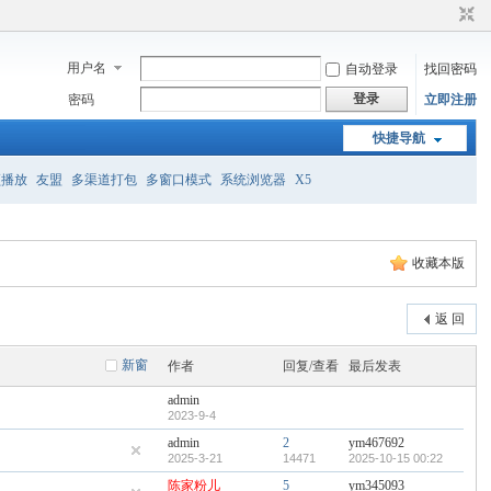
用户名
自动登录
找回密码
登录
密码
立即注册
快捷导航
频播放
友盟
多渠道打包
多窗口模式
系统浏览器
X5
收藏本版
返 回
新窗
作者
回复/查看
最后发表
admin
2023-9-4
admin
2
ym467692
2025-3-21
14471
2025-10-15 00:22
陈家粉儿
5
ym345093