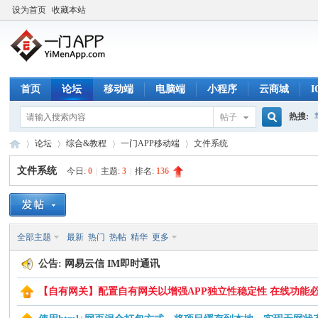
设为首页
收藏本站
首页
论坛
移动端
电脑端
小程序
云商城
热搜:
帖子
搜
论坛
综合&教程
一门APP移动端
文件系统
文件系统
今日:
0
|
主题:
3
|
排名:
136
索
一
»
›
›
›
全部主题
最新
热门
热帖
精华
更多
公告:
网易云信 IM即时通讯
【自有网关】配置自有网关以增强APP独立性稳定性 在线功能