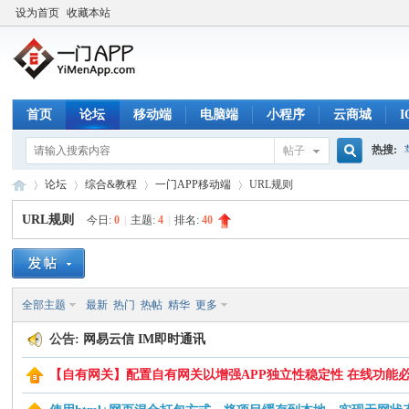
设为首页
收藏本站
首页
论坛
移动端
电脑端
小程序
云商城
热搜:
帖子
搜
论坛
综合&教程
一门APP移动端
URL规则
URL规则
今日:
0
|
主题:
4
|
排名:
40
索
一
»
›
›
›
全部主题
最新
热门
热帖
精华
更多
公告:
网易云信 IM即时通讯
【自有网关】配置自有网关以增强APP独立性稳定性 在线功能