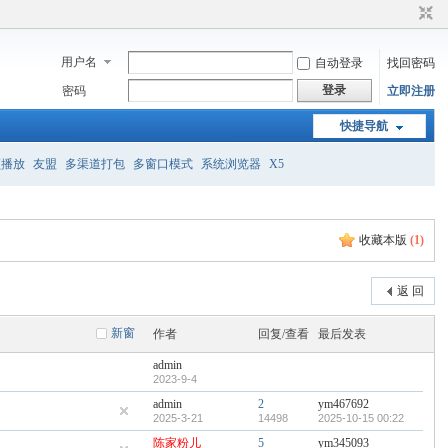
用户名
自动登录
找回密码
登录
密码
立即注册
快捷导航
频播放
友盟
多渠道打包
多窗口模式
系统浏览器
X5
收藏本版
(
1
)
返 回
新窗
作者
回复/查看
最后发表
admin
2023-9-4
admin
2
ym467692
2025-3-21
14498
2025-10-15 00:22
陈家粉儿
5
ym345093