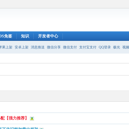
IOS免签
知识
开发者中心
苹果上架
安卓上架
消息推送
微信分享
微信支付
支付宝支付
QQ登录
极光
视
必配【强力推荐】