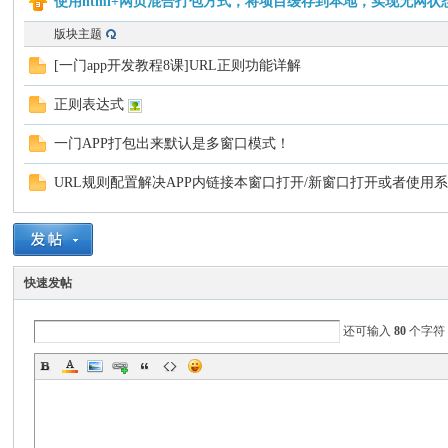
使用html+网页混合打包方式，将项目缓存到本地，实现无网
版块主题
门
[一门app开发教程8课]URL正则功能详解
正则表达式
一门APP打包出来默认是多窗口模式！
URL规则配置解决APP内链接本窗口打开/新窗口打开或者使用
AP
快速发帖
还可输入
80
个字符
P