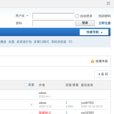
用户名
自动登录
找回密码
登录
密码
立即注册
快捷导航
频播放
友盟
多渠道打包
多窗口模式
系统浏览器
X5
收藏本版
返 回
新窗
作者
回复/查看
最后发表
admin
2023-9-4
admin
2
ym467692
2025-3-21
14481
2025-10-15 00:22
陈家粉儿
5
ym345093