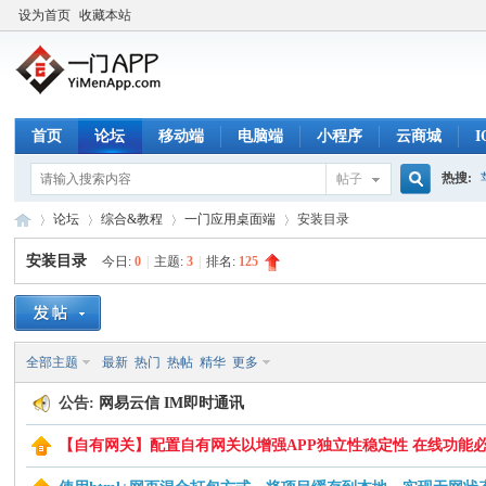
设为首页
收藏本站
首页
论坛
移动端
电脑端
小程序
云商城
热搜:
帖子
搜
论坛
综合&教程
一门应用桌面端
安装目录
安装目录
今日:
0
|
主题:
3
|
排名:
125
索
一
»
›
›
›
全部主题
最新
热门
热帖
精华
更多
公告:
网易云信 IM即时通讯
【自有网关】配置自有网关以增强APP独立性稳定性 在线功能