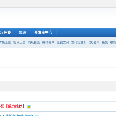
IOS免签
知识
开发者中心
苹果上架
安卓上架
消息推送
微信分享
微信支付
支付宝支付
QQ登录
极光
视
必配【强力推荐】